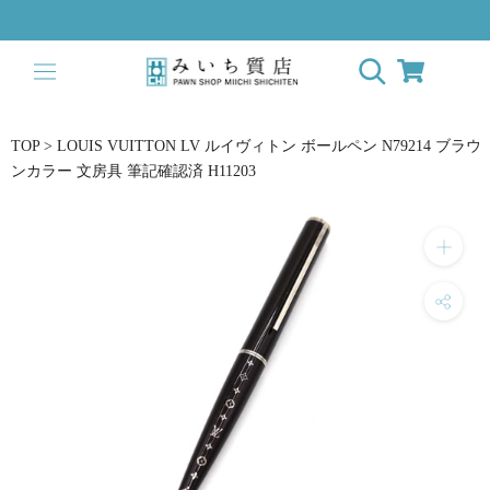
ス
キ
ッ
プ
し
て
TOP
>
LOUIS VUITTON LV ルイヴィトン ボールペン N79214 ブラウ
コ
ンカラー 文房具 筆記確認済 H11203
ン
テ
ン
ツ
に
移
動
す
る