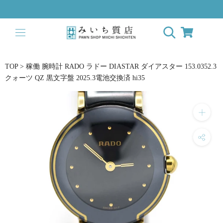
ス
キ
ッ
プ
し
て
TOP
>
稼働 腕時計 RADO ラドー DIASTAR ダイアスター 153.0352.3
コ
クォーツ QZ 黒文字盤 2025.3電池交換済 hi35
ン
テ
ン
ツ
に
移
動
す
る