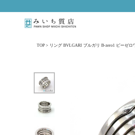
ス
キ
ッ
プ
し
て
コ
TOP
>
リング BVLGARI ブルガリ B-zero1 ビーゼロワ
ン
テ
ン
ツ
に
移
動
す
る