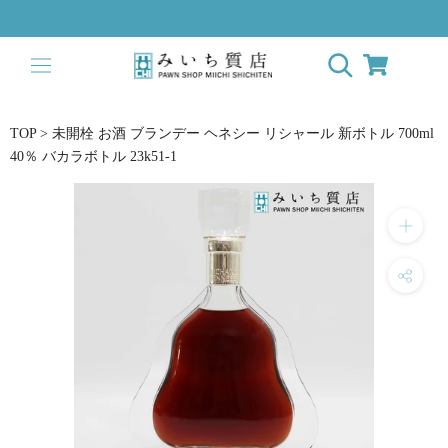
ス
キ
ッ
プ
し
て
TOP
>
未開栓 お酒 ブランデー ヘネシー リシャール 新ボトル 700ml
コ
40％ バカラボトル 23k51-1
ン
テ
ン
ツ
に
移
動
す
る