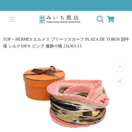
ス
キ
ッ
プ
し
て
TOP
>
HERMES エルメス プリーツスカーフ PLAZA DE TOROS 闘牛
コ
場 シルク100％ ピンク 服飾小物 21k363-13
ン
テ
ン
ツ
に
移
動
す
る