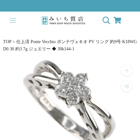
ス
キ
ッ
プ
し
て
TOP
>
仕上済 Ponte Vecchio ポンテヴェキオ PV リング 約9号 K18WG
コ
D0.30 約3.7g ジュエリー ◆ 30k144-1
ン
テ
ン
ツ
に
移
動
す
る