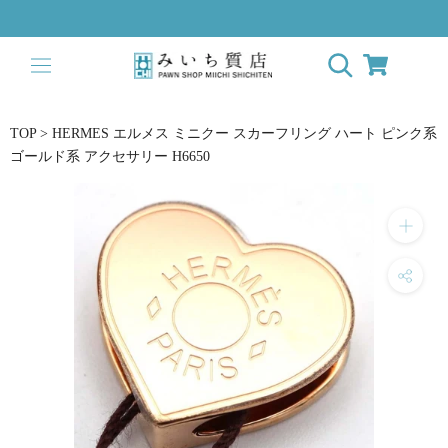
ス
キ
ッ
プ
し
て
TOP
>
HERMES エルメス ミニクー スカーフリング ハート ピンク系
コ
ゴールド系 アクセサリー H6650
ン
テ
ン
ツ
に
移
動
す
る