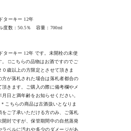
ドターキー 12年
度数：50.5％ 容量：700ml
ドターキー 12年 です。未開栓の未使
す。 □こちらの品物はお酒ですのでご
２０歳以上の方限定とさせて頂きま
の方が落札された場合は落札者都合の
て頂きます。ご購入の際に備考欄やメ
年月日と満年齢をお知らせください。
て＊こちらの商品は古酒扱いとなりま
項をご了承いただける方のみ、ご落札
未開封ですが、保管期間中の自然蒸発
やラベルに汚れや多少のダメージがあ