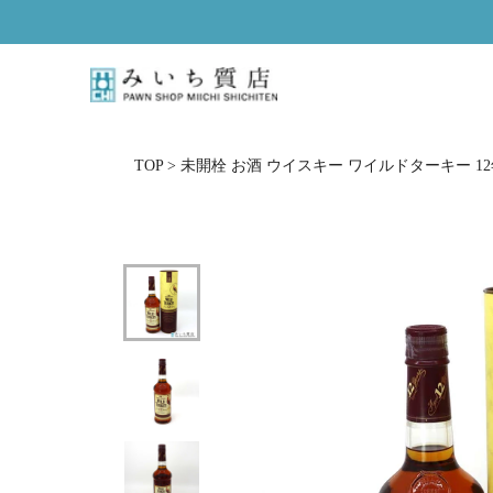
ス
キ
ッ
プ
し
て
コ
TOP
>
未開栓 お酒 ウイスキー ワイルドターキー 12年 ビ
ン
テ
ン
ツ
に
移
動
す
る