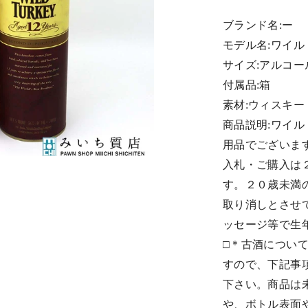
ブランド名:ー
モデル名:ワイル
サイズ:アルコール
付属品:箱
素材:ウィスキー
商品説明:ワイル
用品でございま
入札・ご購入は
す。２０歳未満
取り消しとさせ
ッセージ等で生
□＊古酒につい
すので、下記事
下さい。商品は
や、ボトル表面