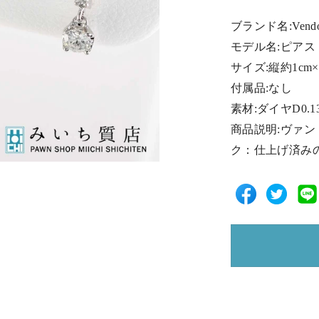
ブランド名:Vend
モデル名:ピアス
サイズ:縦約1cm×
付属品:なし
素材:ダイヤD0.13 
商品説明:ヴァン
ク：仕上げ済み