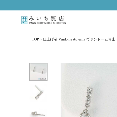
ス
キ
ッ
プ
し
て
コ
TOP
>
仕上げ済 Vendome Aoyama ヴァンドーム青山 ピアス
ン
テ
ン
ツ
に
移
動
す
る