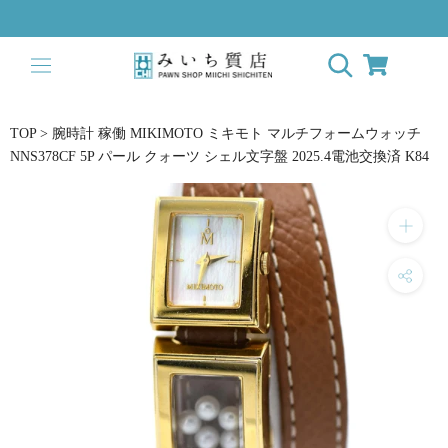
ス
キ
ッ
プ
し
て
TOP
>
腕時計 稼働 MIKIMOTO ミキモト マルチフォームウォッチ
コ
NNS378CF 5P パール クォーツ シェル文字盤 2025.4電池交換済 K84
ン
テ
ン
ツ
に
移
動
す
る