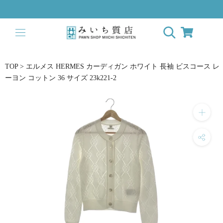
ス
キ
ッ
プ
し
て
TOP
>
エルメス HERMES カーディガン ホワイト 長袖 ビスコース レ
コ
ーヨン コットン 36 サイズ 23k221-2
ン
テ
ン
ツ
に
移
動
す
る