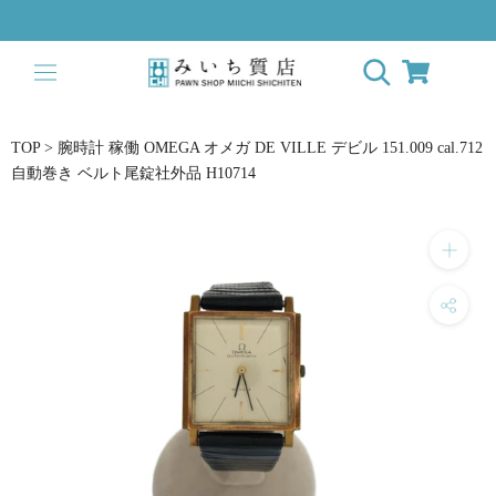
ス
キ
ッ
プ
し
て
TOP
>
腕時計 稼働 OMEGA オメガ DE VILLE デビル 151.009 cal.712
コ
自動巻き ベルト尾錠社外品 H10714
ン
テ
ン
ツ
に
移
動
す
る