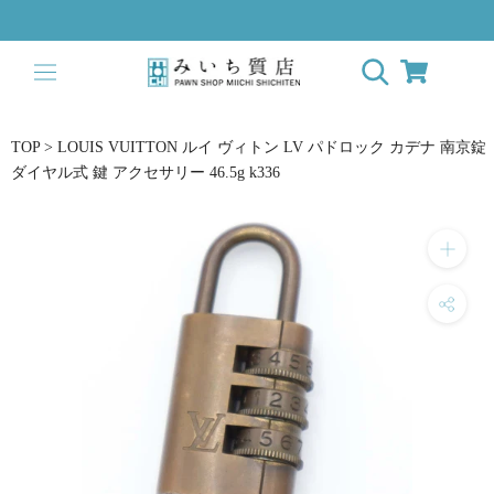
ス
キ
ッ
プ
し
て
TOP
>
LOUIS VUITTON ルイ ヴィトン LV パドロック カデナ 南京錠
コ
ダイヤル式 鍵 アクセサリー 46.5g k336
ン
テ
ン
ツ
に
移
動
す
る