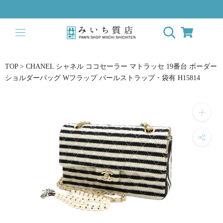
ス
キ
ッ
プ
し
て
TOP
>
CHANEL シャネル ココセーラー マトラッセ 19番台 ボーダー
コ
ショルダーバッグ Wフラップ パールストラップ・袋有 H15814
ン
テ
ン
ツ
に
移
動
す
る