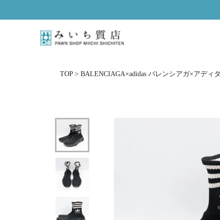
ス
キ
ッ
プ
し
て
コ
TOP
>
BALENCIAGA×adidas バレンシアガ×アデ
ン
テ
ン
ツ
に
移
動
す
る