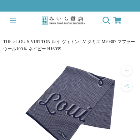
ス
キ
ッ
プ
し
て
TOP
>
LOUIS VUITTON ルイ ヴィトン LV ダミエ M70307 マフラー
コ
ウール100％ ネイビー H16039
ン
テ
ン
ツ
に
移
動
す
る