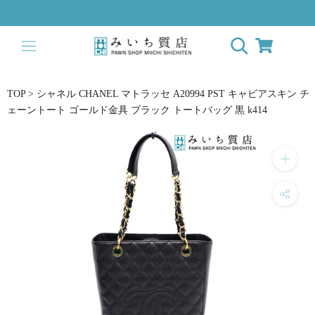
ス
キ
ッ
プ
し
て
TOP
>
シャネル CHANEL マトラッセ A20994 PST キャビアスキン チ
コ
ェーントート ゴールド金具 ブラック トートバッグ 黒 k414
ン
テ
ン
ツ
に
移
動
す
る