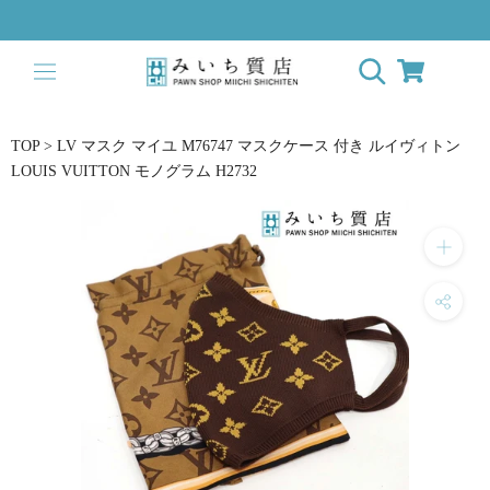
ス
キ
ッ
プ
し
て
TOP
>
LV マスク マイユ M76747 マスクケース 付き ルイヴィトン
コ
LOUIS VUITTON モノグラム H2732
ン
テ
ン
ツ
に
移
動
す
る