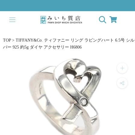
ス
キ
ッ
プ
し
て
TOP
>
TIFFANY&Co. ティファニー リング ラビングハート 6.5号 シル
コ
バー 925 約5g ダイヤ アクセサリー H6806
ン
テ
ン
ツ
に
移
動
す
る