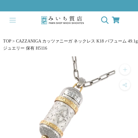
ス
キ
ッ
プ
し
て
TOP
>
CAZZANIGA カッツァニーガ ネックレス K18 パフューム 49.1g
コ
ジュエリー 保有 H5116
ン
テ
ン
ツ
に
移
動
す
る