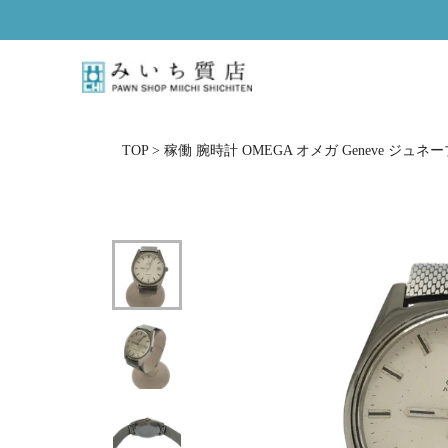
ス
キ
ッ
プ
し
て
コ
TOP
>
稼働 腕時計 OMEGA オメガ Geneve ジュネーブ 
ン
テ
ン
ツ
に
移
動
す
る