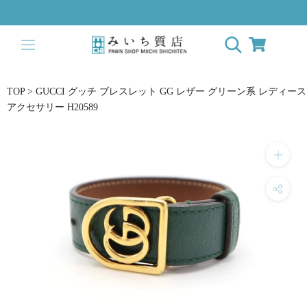
ス
キ
ッ
プ
し
て
TOP
>
GUCCI グッチ ブレスレット GG レザー グリーン系 レディース
コ
アクセサリー H20589
ン
テ
ン
ツ
に
移
動
す
る