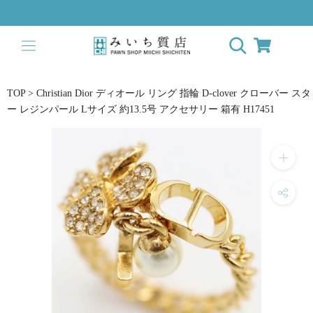
ス
キ
ッ
プ
し
て
TOP
>
Christian Dior ディオール リング 指輪 D-clover クローバー スタ
コ
ー レジンパール Lサイズ 約13.5号 アクセサリー 箱有 H17451
ン
テ
ン
ツ
に
移
動
す
る