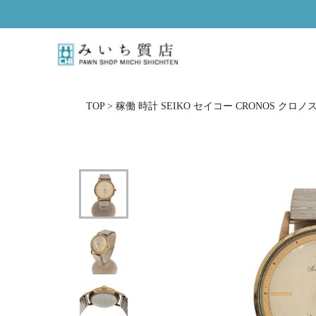
ス
キ
ッ
プ
し
て
コ
TOP
>
稼働 時計 SEIKO セイコー CRONOS クロノス
ン
テ
ン
ツ
に
移
動
す
る