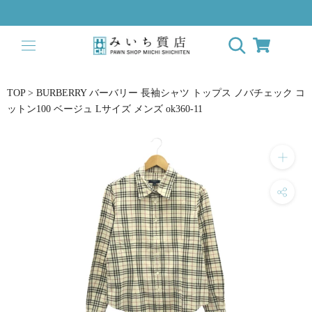
ス
キ
ッ
プ
し
て
TOP
>
BURBERRY バーバリー 長袖シャツ トップス ノバチェック コ
コ
ットン100 ベージュ Lサイズ メンズ ok360-11
ン
テ
ン
ツ
に
移
動
す
る