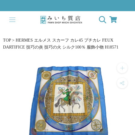
ス
キ
ッ
プ
し
て
TOP
>
HERMES エルメス スカーフ カレ45 プチカレ FEUX
コ
DARTIFICE 技巧の炎 技巧の火 シルク100％ 服飾小物 H18571
ン
テ
ン
ツ
に
移
動
す
る