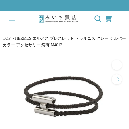
ス
キ
ッ
プ
し
て
TOP
>
HERMES エルメス ブレスレット トゥルニス グレー シルバー
コ
カラー アクセサリー 袋有 M4012
ン
テ
ン
ツ
に
移
動
す
る