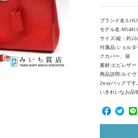
ブランド名:LOUI
モデル名:M548
サイズ:縦：約22
付属品:ショル
クカバー、袋
素材:エピレザー
商品説明:ルイヴィ
2wayバッグで
いきれいなお品