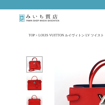
ス
キ
ッ
プ
し
て
コ
TOP
>
LOUIS VUITTON ルイヴィトン LV ツイスト
ン
テ
ン
ツ
に
移
動
す
る