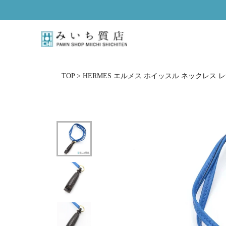
ス
キ
ッ
プ
し
て
コ
TOP
>
HERMES エルメス ホイッスル ネックレス レ
ン
テ
ン
ツ
に
移
動
す
る