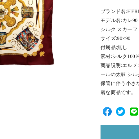
ブランド名:HER
モデル名:カレ90
シルク スカーフ
サイズ:90×90
付属品:無し
素材:シルク100
商品説明:エルメス
ールの太鼓 シル
保管に伴う小さ
麗な商品です。