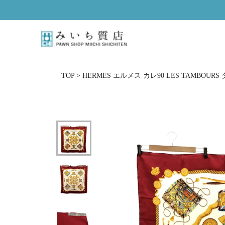
ス
キ
ッ
プ
し
て
コ
TOP
>
HERMES エルメス カレ90 LES TAMBOU
ン
テ
ン
ツ
に
移
動
す
る