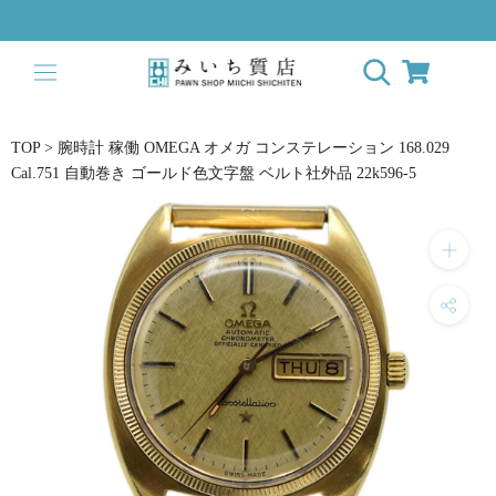
ス
キ
ッ
プ
し
て
TOP
>
腕時計 稼働 OMEGA オメガ コンステレーション 168.029
コ
Cal.751 自動巻き ゴールド色文字盤 ベルト社外品 22k596-5
ン
テ
ン
ツ
に
移
動
す
る