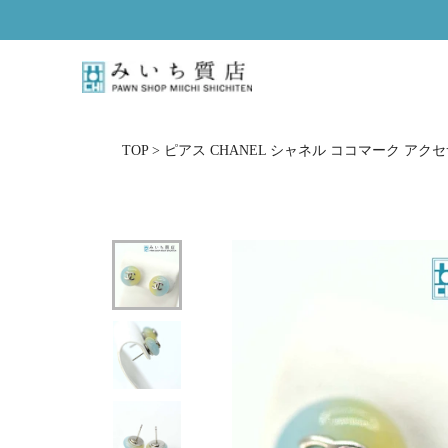
ス
キ
ッ
プ
し
て
コ
TOP
>
ピアス CHANEL シャネル ココマーク アクセ
ン
テ
ン
ツ
に
移
動
す
る