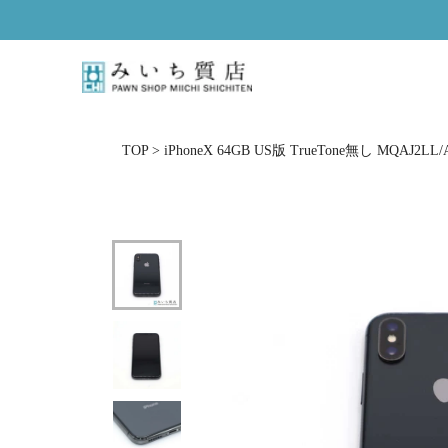
ス
キ
ッ
プ
し
て
コ
TOP
>
iPhoneX 64GB US版 TrueTone無し MQ
ン
テ
ン
ツ
に
移
動
す
る