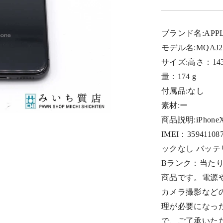
ブランド名:APP
モデル名:MQAJ2
サイズ:高さ：143.
量：174 g
付属品:なし
素材:ー
商品説明:iPhone
IMEI：3594110
ックなし バッテリ
Bランク：当た
商品です。電源や
カメラ撮影など
理が必要になっ
で、ご了承いた