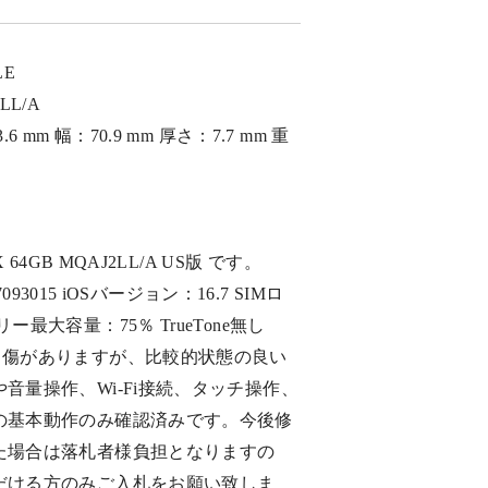
LE
LL/A
6 mm 幅：70.9 mm 厚さ：7.7 mm 重
X 64GB MQAJ2LL/A US版 です。
87093015 iOSバージョン：16.7 SIMロ
ー最大容量：75％ TrueTone無し
り傷がありますが、比較的状態の良い
音量操作、Wi-Fi接続、タッチ操作、
の基本動作のみ確認済みです。今後修
た場合は落札者様負担となりますの
だける方のみご入札をお願い致しま