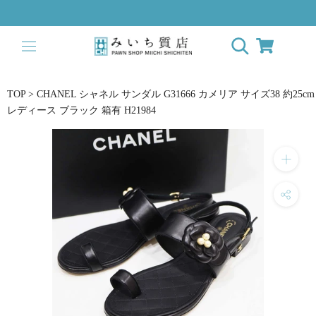
ス
キ
ッ
プ
し
て
TOP
>
CHANEL シャネル サンダル G31666 カメリア サイズ38 約25cm
コ
レディース ブラック 箱有 H21984
ン
テ
ン
ツ
に
移
動
す
る