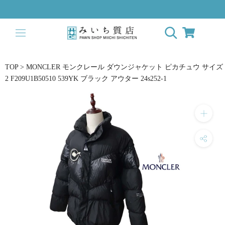
ス
キ
ッ
プ
し
て
TOP
>
MONCLER モンクレール ダウンジャケット ピカチュウ サイズ
コ
2 F209U1B50510 539YK ブラック アウター 24s252-1
ン
テ
ン
ツ
に
移
動
す
る