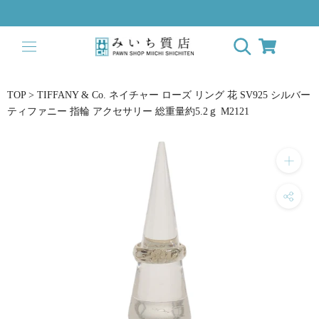
ス
キ
ッ
プ
し
て
TOP
>
TIFFANY & Co. ネイチャー ローズ リング 花 SV925 シルバー
コ
ティファニー 指輪 アクセサリー 総重量約5.2ｇ M2121
ン
テ
ン
ツ
に
移
動
す
る