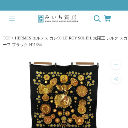
ス
キ
ッ
プ
し
て
TOP
>
HERMES エルメス カレ90 LE ROY SOLEIL 太陽王 シルク スカ
コ
ーフ ブラック H11354
ン
テ
ン
ツ
に
移
動
す
る