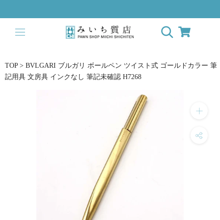
ス
キ
ッ
プ
し
て
TOP
>
BVLGARI ブルガリ ボールペン ツイスト式 ゴールドカラー 筆
コ
記用具 文房具 インクなし 筆記未確認 H7268
ン
テ
ン
ツ
に
移
動
す
る