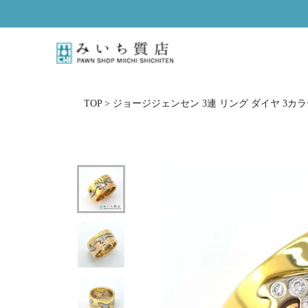
ス
キ
ッ
プ
し
て
コ
TOP
>
ジョージジェンセン 3連 リング ダイヤ 3カラー 750
ン
テ
ン
ツ
に
移
動
す
る