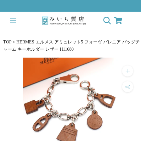
ス
キ
ッ
プ
し
て
TOP
>
HERMES エルメス アミュレット5 フォーヴ バレニア バッグチ
コ
ャーム キーホルダー レザー H11680
ン
テ
ン
ツ
に
移
動
す
る