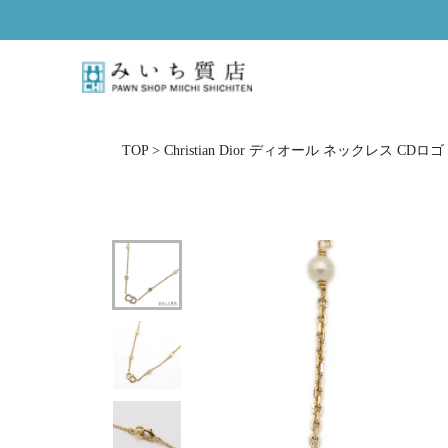
ス
キ
ッ
プ
し
て
コ
TOP
>
Christian Dior ディオール ネックレス C
ン
テ
ン
ツ
に
移
動
す
る