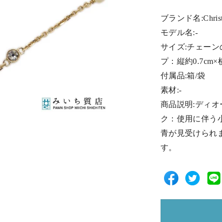
ブランド名:Christ
モデル名:-
サイズ:チェーン
プ：縦約0.7cm×
付属品:箱/袋
素材:-
商品説明:ディオ
ク：使用に伴う
青が見受けられ
す。