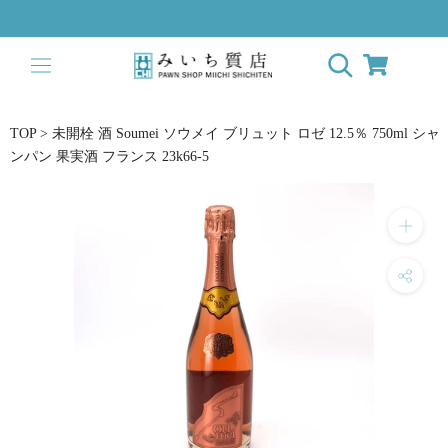
ス
キ
ッ
プ
し
て
TOP
>
未開栓 酒 Soumei ソウメイ ブリュット ロゼ 12.5％ 750ml シャ
コ
ンパン 果実酒 フランス 23k66-5
ン
テ
ン
ツ
に
移
動
す
る