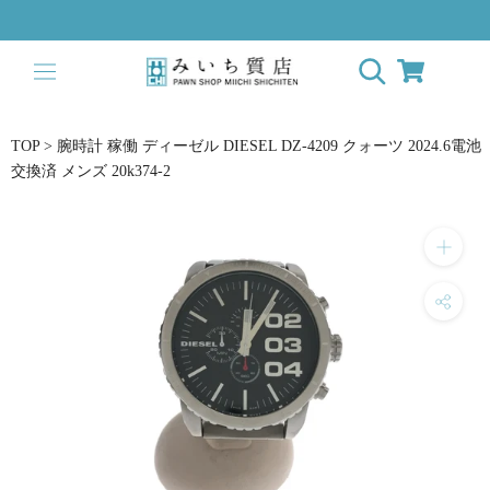
ス
キ
ッ
プ
し
て
TOP
>
腕時計 稼働 ディーゼル DIESEL DZ-4209 クォーツ 2024.6電池
コ
交換済 メンズ 20k374-2
ン
テ
ン
ツ
に
移
動
す
る