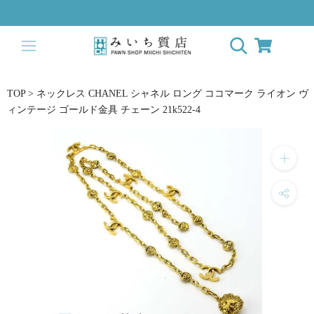
ス
キ
ッ
プ
し
て
TOP
>
ネックレス CHANEL シャネル ロング ココマーク ライオン ヴ
コ
ィンテージ ゴールド金具 チェーン 21k522-4
ン
テ
ン
ツ
に
移
動
す
る