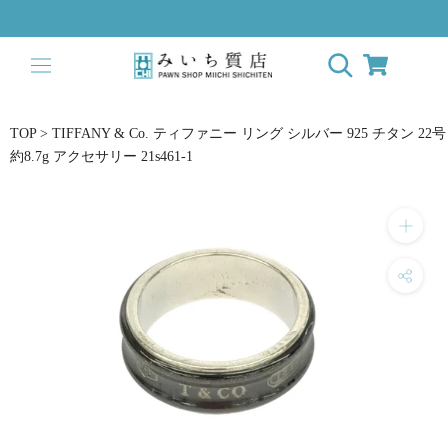
ス
キ
ッ
プ
し
て
TOP
>
TIFFANY & Co. ティファニー リング シルバー 925 チタン 22号
コ
約8.7g アクセサリー 21s461-1
ン
テ
ン
ツ
に
移
動
す
る