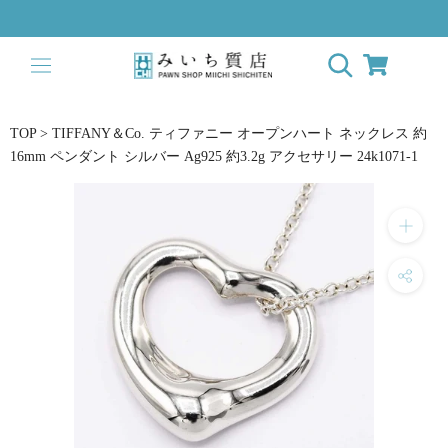
ス
キ
ッ
プ
し
て
TOP
>
TIFFANY＆Co. ティファニー オープンハート ネックレス 約
コ
16mm ペンダント シルバー Ag925 約3.2g アクセサリー 24k1071-1
ン
テ
ン
ツ
に
移
動
す
る