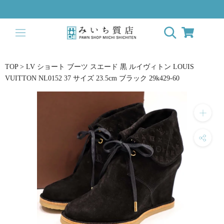
ス
キ
ッ
プ
し
て
TOP
>
LV ショート ブーツ スエード 黒 ルイヴィトン LOUIS
コ
VUITTON NL0152 37 サイズ 23.5cm ブラック 29k429-60
ン
テ
ン
ツ
に
移
動
す
る