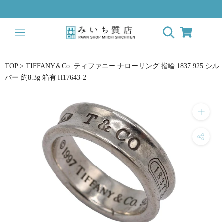
ス
キ
ッ
プ
し
て
TOP
>
TIFFANY＆Co. ティファニー ナローリング 指輪 1837 925 シル
コ
バー 約8.3g 箱有 H17643-2
ン
テ
ン
ツ
に
移
動
す
る