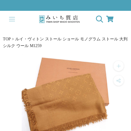
ス
キ
ッ
プ
し
て
TOP
>
ルイ・ヴィトン ストール ショール モノグラム ストール 大判
コ
シルク ウール M1259
ン
テ
ン
ツ
に
移
動
す
る