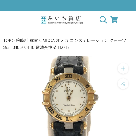
ス
キ
ッ
プ
し
て
TOP
>
腕時計 稼働 OMEGA オメガ コンステレーション クォーツ
コ
595.1080 2024.10 電池交換済 H2717
ン
テ
ン
ツ
に
移
動
す
る